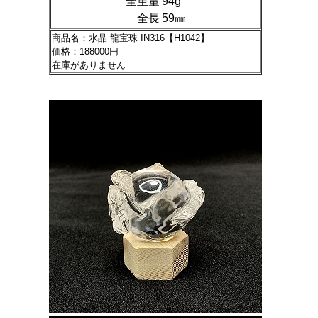
全重量
94g
全長
59㎜
商品名：水晶 龍宝珠 IN316【H1042】
価格：188000円
在庫がありません