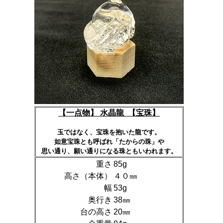
【一点物】 水晶龍 【宝珠】
玉ではなく、宝珠を抱いた龍です
。
如意宝珠とも呼ばれ「たからの珠」や
思い通り、願い通りになる珠ともいわれます。
重さ
85g
高さ（本体）
４０㎜
幅
53g
奥行き
38㎜
台の高さ
20㎜