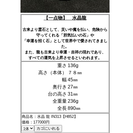
【
一点物】 水晶龍
古来より霊石として、災いや魔を払い、危険から
守ってくれる「邪気払いの石」や
「幸運を招く石」として世界中で愛されてきまし
た。
また、龍も古来より幸運・吉祥の現れであり、
すべての運気を上昇させるといわれます。
重さ
136g
高さ（本体）
７８㎜
幅
45㎜
奥行き
27㎜
台の高さ
31㎜
全重量
236g
全長
890㎜
商品名：水晶 龍 IN313【H852】
価格：177000円