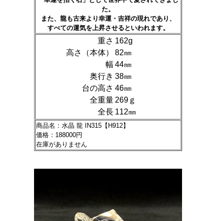
た。
また、龍も古来より幸運・吉祥の現れであり、
すべての運気を上昇させるといわれます。
重さ
162g
高さ（本体）
82㎜
幅
44㎜
奥行き
38㎜
台の高さ
46㎜
全重量
269ｇ
全長
112㎜
商品名：水晶 龍 IN315【H912】
価格：188000円
在庫がありません