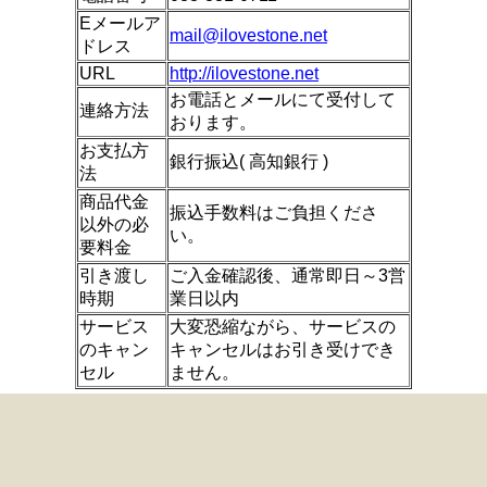
Eメールア
mail@ilovestone.net
ドレス
URL
http://ilovestone.net
お電話とメールにて受付して
連絡方法
おります。
お支払方
銀行振込( 高知銀行 )
法
商品代金
振込手数料はご負担くださ
以外の必
い。
要料金
引き渡し
ご入金確認後、通常即日～3営
時期
業日以内
サービス
大変恐縮ながら、サービスの
のキャン
キャンセルはお引き受けでき
セル
ません。
ネット販売ページ