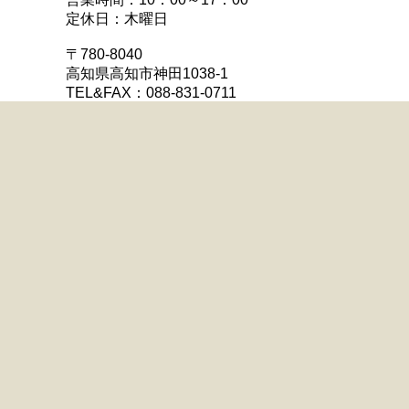
定休日：木曜日
〒780-8040
高知県高知市神田1038-1
TEL&FAX：088-831-0711
MAIL:
mail@ilovestone.net
アイラブストーン川越店