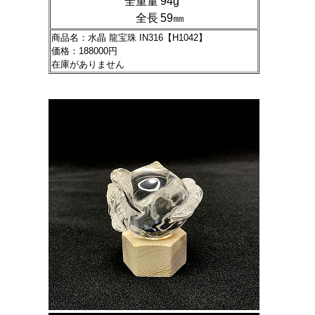
全重量
94g
全長
59㎜
商品名：水晶 龍宝珠 IN316【H1042】
価格：188000円
在庫がありません