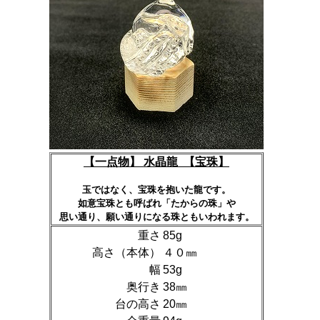
【一点物】 水晶龍 【宝珠】
玉ではなく、宝珠を抱いた龍です
。
如意宝珠とも呼ばれ「たからの珠」や
思い通り、願い通りになる珠ともいわれます。
重さ
85g
高さ（本体）
４０㎜
幅
53g
奥行き
38㎜
台の高さ
20㎜