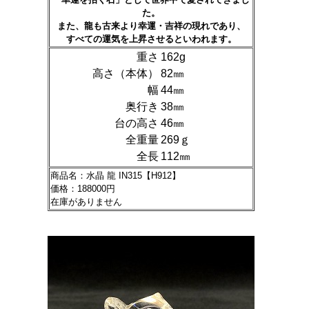
た。
また、龍も古来より幸運・吉祥の現れであり、
すべての運気を上昇させるといわれます。
重さ
162g
高さ（本体）
82㎜
幅
44㎜
奥行き
38㎜
台の高さ
46㎜
全重量
269ｇ
全長
112㎜
商品名：水晶 龍 IN315【H912】
価格：188000円
在庫がありません