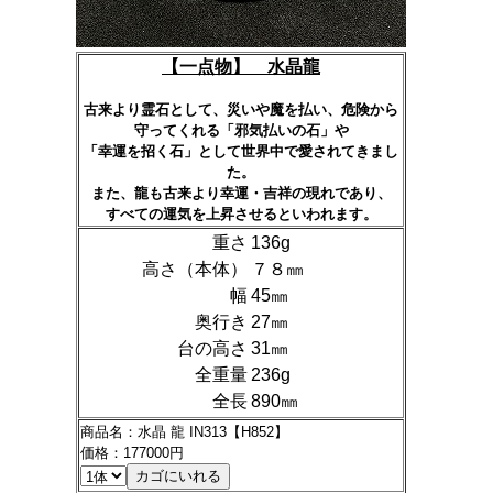
【
一点物】 水晶龍
古来より霊石として、災いや魔を払い、危険から
守ってくれる「邪気払いの石」や
「幸運を招く石」として世界中で愛されてきまし
た。
また、龍も古来より幸運・吉祥の現れであり、
すべての運気を上昇させるといわれます。
重さ
136g
高さ（本体）
７８㎜
幅
45㎜
奥行き
27㎜
台の高さ
31㎜
全重量
236g
全長
890㎜
商品名：水晶 龍 IN313【H852】
価格：177000円